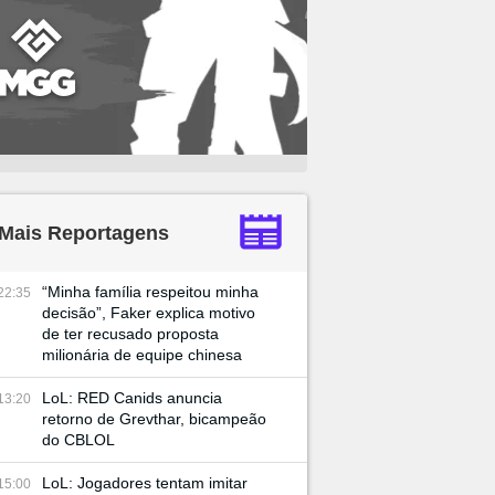
Mais Reportagens
“Minha família respeitou minha
22:35
decisão”, Faker explica motivo
de ter recusado proposta
milionária de equipe chinesa
LoL: RED Canids anuncia
13:20
retorno de Grevthar, bicampeão
do CBLOL
LoL: Jogadores tentam imitar
15:00