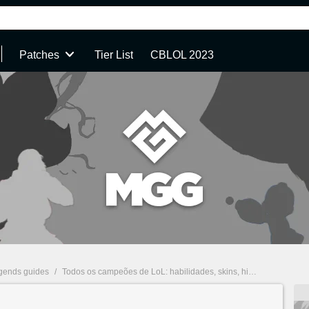
Patches
Tier List
CBLOL 2023
gends guides
/
Todos os campeões de LoL: habilidades, skins, história e mais
/