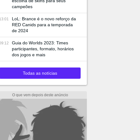
escolha de skins para seus
campeões
LoL: Brance é o novo reforço da
13:01
RED Canids para a temporada
de 2024
Guia do Worlds 2023: Times
09:12
participantes, formato, horários
dos jogos e mais
Todas as notícias