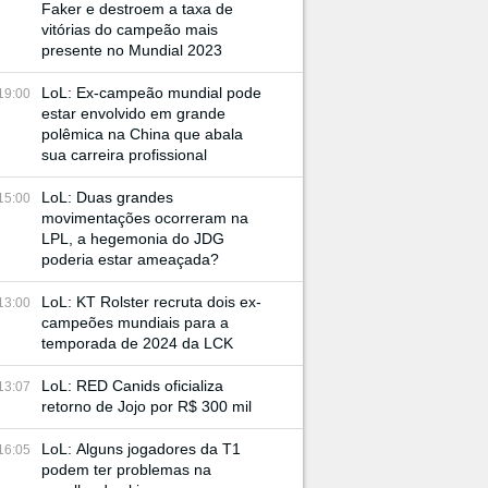
Faker e destroem a taxa de
vitórias do campeão mais
presente no Mundial 2023
LoL: Ex-campeão mundial pode
19:00
estar envolvido em grande
polêmica na China que abala
sua carreira profissional
LoL: Duas grandes
15:00
movimentações ocorreram na
LPL, a hegemonia do JDG
poderia estar ameaçada?
LoL: KT Rolster recruta dois ex-
13:00
campeões mundiais para a
temporada de 2024 da LCK
LoL: RED Canids oficializa
13:07
retorno de Jojo por R$ 300 mil
LoL: Alguns jogadores da T1
16:05
podem ter problemas na