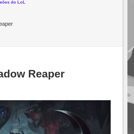
eões do LoL
eaper
adow Reaper