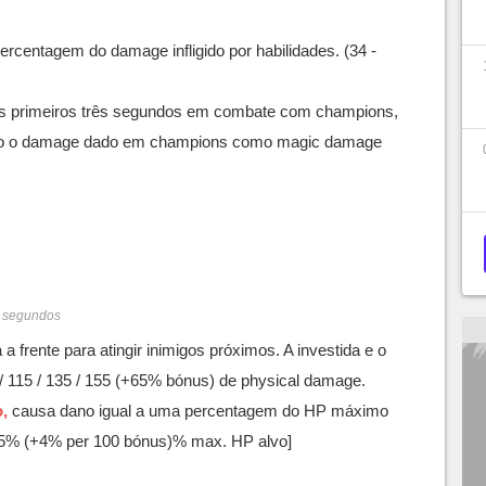
rcentagem do damage infligido por habilidades. (34 -
 primeiros três segundos em combate com champions,
do o damage dado em champions como magic damage
/ 5 segundos
a frente para atingir inimigos próximos. A investida e o
/ 115 / 135 / 155 (+65% bónus) de physical damage.
,
causa dano igual a uma percentagem do HP máximo
[+5% (+4% per 100 bónus)% max. HP alvo]