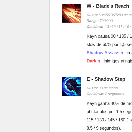
W - Blade's Reach
Custo:
60/65/70/75/80 de 
Range:
700/900
Cooldown
: 13 / 12 / 11 / 10
Kayn causa 90 / 135 / 
slow de 60% por 1,5 s
Shadow Assassin
: cr
Darkin
: inimigos ating
E - Shadow Step
Custo:
90 de mana
Cooldown:
8 segundos
Kayn ganha 40% de mov
obstáculos por 1,5 seg
115 / 130 / 145 / 160 (+
8.5 / 9 segundos).