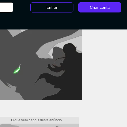
Entrar
Criar conta
Todos os campeões de LoL: habilidades, skins, história e mais - Kayn