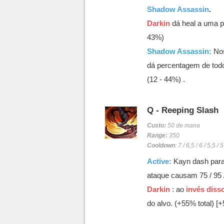
Shadow Assassin
.
Darkin
dá heal a uma pe
43%)
Shadow Assassin:
Nos
dá percentagem de to
(12 - 44%) .
Q - Reeping Slash
Custo:
50 de mana
Range:
350
Cooldown
: 7 / 6,5 / 6 / 5,5 
Active:
Kayn dash para 
ataque causam 75 / 95 
Darkin
: ao
invés disso
do alvo. (+55% total) 