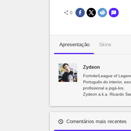
0
Apresentação
Skins
Zydeon
Fortnite/League of Lege
Português do interior, es
profissional a jogá-los.
Zydeon a.k.a. Ricardo San
Comentários mais recentes