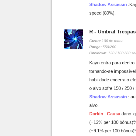
Shadow Assassin
:Kay
speed (80%).
R - Umbral Trespas
Custo:
100 de mana
Range:
550/200
Cooldown
: 120 / 100 / 80 
Kayn entra para dentro
tornando-se impossível 
habilidade encerra o ef
o alvo sofre 150 / 250
Shadow Assassin
: au
alvo.
Darkin
:
Causa
dano ig
(+13% per 100 bónus)%
(+9.1% per 100 bónus)