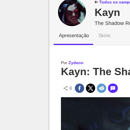
Millenium

Todos os camp
Kayn
The Shadow R
Apresentação
Skins
Por
Zydeon
Kayn: The Sh
0