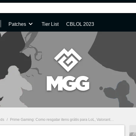
Patches
Tier List
CBLOL 2023
nds
/
Prime Gaming: Como resgatar itens grátis para LoL, Valorant e mais jogos na Twitch