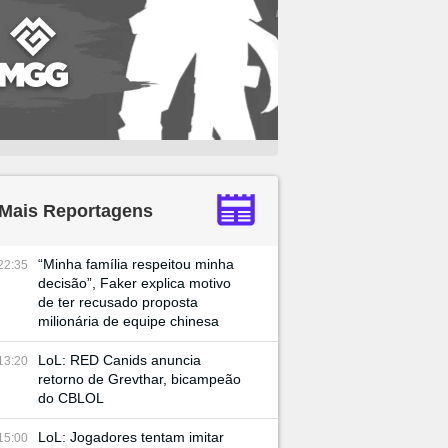
Mais Reportagens
“Minha família respeitou minha
22:35
decisão”, Faker explica motivo
de ter recusado proposta
milionária de equipe chinesa
LoL: RED Canids anuncia
13:20
retorno de Grevthar, bicampeão
do CBLOL
LoL: Jogadores tentam imitar
15:00