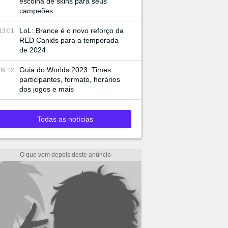
escolha de skins para seus
campeões
LoL: Brance é o novo reforço da
13:01
RED Canids para a temporada
de 2024
Guia do Worlds 2023: Times
09:12
participantes, formato, horários
dos jogos e mais
Todas as notícias