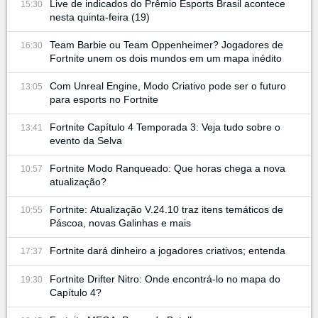
Live de indicados do Prêmio Esports Brasil acontece
15:30
nesta quinta-feira (19)
Team Barbie ou Team Oppenheimer? Jogadores de
16:30
Fortnite unem os dois mundos em um mapa inédito
Com Unreal Engine, Modo Criativo pode ser o futuro
13:05
para esports no Fortnite
Fortnite Capítulo 4 Temporada 3: Veja tudo sobre o
13:41
evento da Selva
Fortnite Modo Ranqueado: Que horas chega a nova
10:57
atualização?
Fortnite: Atualização V.24.10 traz itens temáticos de
10:55
Páscoa, novas Galinhas e mais
Fortnite dará dinheiro a jogadores criativos; entenda
17:37
Fortnite Drifter Nitro: Onde encontrá-lo no mapa do
19:30
Capítulo 4?