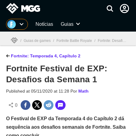
Millenium
Notícias
Guias
/
Guias de games
/
Fortnite Battle Royale
/
Fortnite: Desafios e tudo sobre a Temporada 4, Capítulo 2
Fortnite: Temporada 4, Capítulo 2
Millenium

Fortnite Festival de EXP:
Desafios da Semana 1
Published at
05/11/2020 at 11:28
Por
Math
0
O Festival de EXP da Temporada 4 do Capítulo 2 dá
sequência aos desafios semanais de Fortnite. Saiba
como concluir