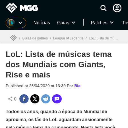
Millenium
Notícias
Guias
Patches
Tie
/
Guias de games
/
League of Legends
/
LoL: Lista de músicas tema dos Mundiais com Giants, Rise e mais
LoL: Lista de músicas tema
Millenium

dos Mundiais com Giants,
Rise e mais
Published at
28/04/2020 at 13:39
Por
Bia
0
Todos os anos, quando a época do Mundial de
aproxima, os fãs de LoL aguardam ansiosamente
pela música tema do campeonato. Nesta lista você