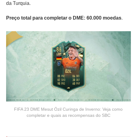
da Turquia.
Preço total para completar o DME: 60.000 moedas
.
FIFA 23 DME Mesut Özil Curinga de Inverno: Veja como
completar e quais as recompensas do SBC