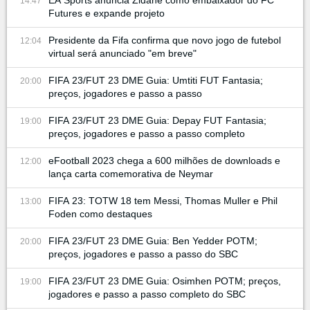
EA Sports anuncia Zidane como embaixador do FC
14:47
Futures e expande projeto
Presidente da Fifa confirma que novo jogo de futebol
12:04
virtual será anunciado "em breve"
FIFA 23/FUT 23 DME Guia: Umtiti FUT Fantasia;
20:00
preços, jogadores e passo a passo
FIFA 23/FUT 23 DME Guia: Depay FUT Fantasia;
19:00
preços, jogadores e passo a passo completo
eFootball 2023 chega a 600 milhões de downloads e
12:00
lança carta comemorativa de Neymar
FIFA 23: TOTW 18 tem Messi, Thomas Muller e Phil
13:00
Foden como destaques
FIFA 23/FUT 23 DME Guia: Ben Yedder POTM;
20:00
preços, jogadores e passo a passo do SBC
FIFA 23/FUT 23 DME Guia: Osimhen POTM; preços,
19:00
jogadores e passo a passo completo do SBC