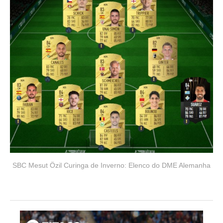
SBC Mesut Özil Curinga de Inverno: Elenco do DME Alemanha