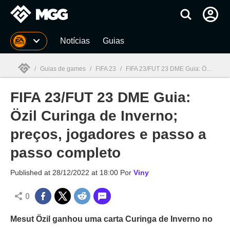
Millenium
Notícias
Guias
/
Guias de games
/
FIFA 23
/
FIFA 23/FUT 23 DME Guia: Özil Curinga de Inverno; preços, jogadores e passo a passo completo
FIFA 23/FUT 23 DME Guia:
Millenium

Özil Curinga de Inverno;
preços, jogadores e passo a
passo completo
Published at
28/12/2022 at 18:00
Por
Viny
0
Mesut Özil ganhou uma carta Curinga de Inverno no