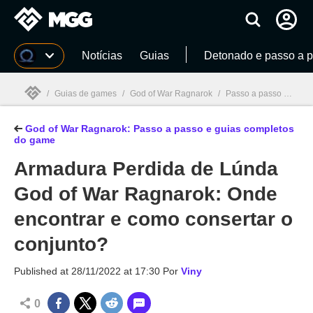
Millenium
Notícias
Guias
Detonado e passo a 
/
Guias de games
/
God of War Ragnarok
/
Passo a passo God of War Ragnarok: Detonado, história, dicas e guias
God of War Ragnarok: Passo a passo e guias completos
Millenium

do game
Armadura Perdida de Lúnda
God of War Ragnarok: Onde
encontrar e como consertar o
conjunto?
Published at
28/11/2022 at 17:30
Por
Viny
0