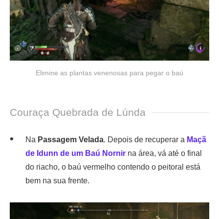
Elimine as plantas venenosas para pegar o baú
Couraça Quebrada de Lúnda
Na
Passagem Velada
. Depois de recuperar a
Maçã
de Idunn de um Baú Nornir
na área, vá até o final
do riacho, o baú vermelho contendo o peitoral está
bem na sua frente.