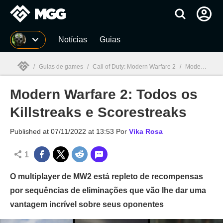
Millenium
Notícias
Guias
/
Guias de games
/
Call of Duty: Modern Warfare 2
/
Modern Warfare 2: Todos os Killstreaks e Scorestreaks
Modern Warfare 2: Todos os
Millenium

Killstreaks e Scorestreaks
Published at
07/11/2022 at 13:53
Por
Vika Rosa
1
O multiplayer de MW2 está repleto de recompensas
por sequências de eliminações que vão lhe dar uma
vantagem incrível sobre seus oponentes