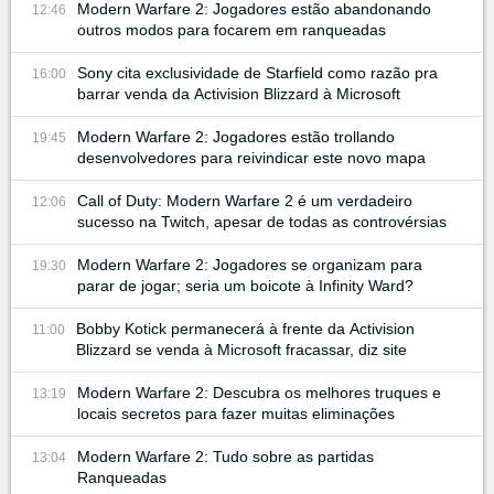
Modern Warfare 2: Jogadores estão abandonando
12:46
outros modos para focarem em ranqueadas
Sony cita exclusividade de Starfield como razão pra
16:00
barrar venda da Activision Blizzard à Microsoft
Modern Warfare 2: Jogadores estão trollando
19:45
desenvolvedores para reivindicar este novo mapa
Call of Duty: Modern Warfare 2 é um verdadeiro
12:06
sucesso na Twitch, apesar de todas as controvérsias
Modern Warfare 2: Jogadores se organizam para
19:30
parar de jogar; seria um boicote à Infinity Ward?
Bobby Kotick permanecerá à frente da Activision
11:00
Blizzard se venda à Microsoft fracassar, diz site
Modern Warfare 2: Descubra os melhores truques e
13:19
locais secretos para fazer muitas eliminações
Modern Warfare 2: Tudo sobre as partidas
13:04
Ranqueadas