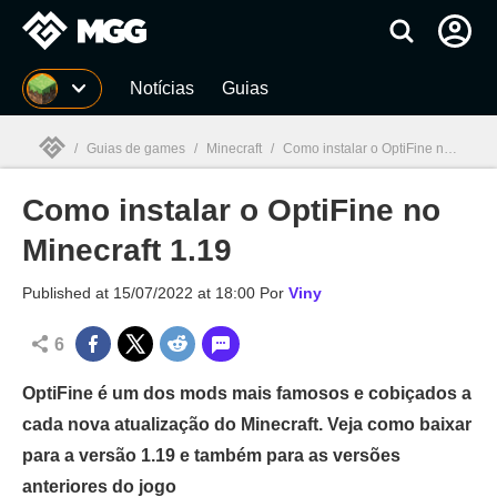
Millenium
Notícias
Guias
/
Guias de games
/
Minecraft
/
Como instalar o OptiFine no Minecraft 1.19
Como instalar o OptiFine no
Millenium

Minecraft 1.19
Published at
15/07/2022 at 18:00
Por
Viny
6
OptiFine é um dos mods mais famosos e cobiçados a
cada nova atualização do Minecraft. Veja como baixar
para a versão 1.19 e também para as versões
anteriores do jogo