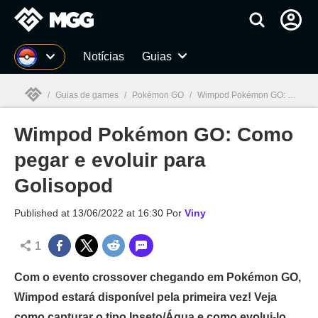
Millenium
Notícias
Guias
/
Guias de games
/
Pokémon GO
/
Wimpod Pokémon GO: Como pegar e evoluir para Golisopod
Wimpod Pokémon GO: Como
Millenium

pegar e evoluir para
Golisopod
Published at
13/06/2022 at 16:30
Por
Viny
1
Com o evento crossover chegando em Pokémon GO,
Wimpod estará disponível pela primeira vez! Veja
como capturar o tipo Inseto/Água e como evolui-lo