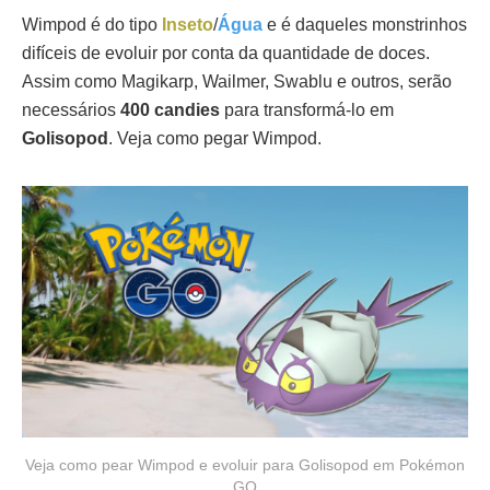
Wimpod é do tipo
Inseto
/
Água
e é daqueles monstrinhos
difíceis de evoluir por conta da quantidade de doces.
Assim como Magikarp, Wailmer, Swablu e outros, serão
necessários
400 candies
para transformá-lo em
Golisopod
. Veja como pegar Wimpod.
Veja como pear Wimpod e evoluir para Golisopod em Pokémon
GO